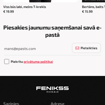
Viss būs labi, melns T-krekls
Bertāns, balts 
€ 19.99
€ 15.99
Piesakies jaunumu saņemšanai savā e-
pastā
Pieteikties
Piekrītu
privātuma politikai
Sazinies
Adrese