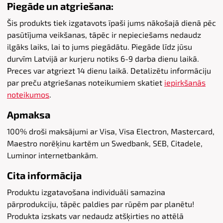
Piegāde un atgriešana:
Šis produkts tiek izgatavots īpaši jums nākošajā dienā pēc
pasūtījuma veikšanas, tāpēc ir nepieciešams nedaudz
ilgāks laiks, lai to jums piegādātu. Piegāde līdz jūsu
durvīm Latvijā ar kurjeru notiks 6-9 darba dienu laikā.
Preces var atgriezt 14 dienu laikā. Detalizētu informāciju
par preču atgriešanas noteikumiem skatiet
iepirkšanās
noteikumos
.
Apmaksa
100% droši maksājumi ar Visa, Visa Electron, Mastercard,
Maestro norēķinu kartēm un Swedbank, SEB, Citadele,
Luminor internetbankām.
Cita informācija
Produktu izgatavošana individuāli samazina
pārprodukciju, tāpēc paldies par rūpēm par planētu!
Produkta izskats var nedaudz atšķirties no attēlā