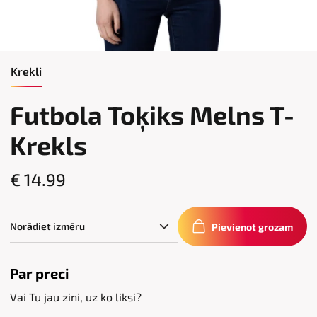
Krekli
Futbola Toķiks Melns T-
Krekls
€ 14.99
Pievienot grozam
Par preci
Vai Tu jau zini, uz ko liksi?