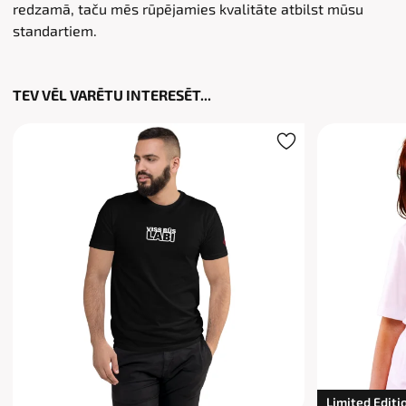
redzamā, taču mēs rūpējamies kvalitāte atbilst mūsu
standartiem.
TEV VĒL VARĒTU INTERESĒT...
Limited Editi