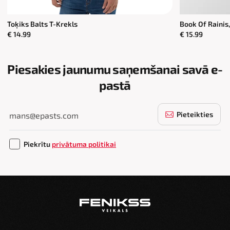
Toķiks Balts T-Krekls
Book Of Rainis,
€ 14.99
€ 15.99
Piesakies jaunumu saņemšanai savā e-
pastā
Pieteikties
Piekrītu
privātuma politikai