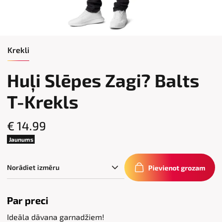
Krekli
Huļi Slēpes Zagi? Balts
T-Krekls
€ 14.99
Jaunums
Pievienot grozam
Par preci
Ideāla dāvana garnadžiem!