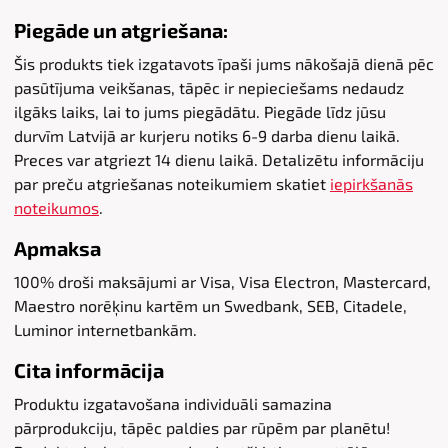
Piegāde un atgriešana:
Šis produkts tiek izgatavots īpaši jums nākošajā dienā pēc
pasūtījuma veikšanas, tāpēc ir nepieciešams nedaudz
ilgāks laiks, lai to jums piegādātu. Piegāde līdz jūsu
durvīm Latvijā ar kurjeru notiks 6-9 darba dienu laikā.
Preces var atgriezt 14 dienu laikā. Detalizētu informāciju
par preču atgriešanas noteikumiem skatiet
iepirkšanās
noteikumos
.
Apmaksa
100% droši maksājumi ar Visa, Visa Electron, Mastercard,
Maestro norēķinu kartēm un Swedbank, SEB, Citadele,
Luminor internetbankām.
Cita informācija
Produktu izgatavošana individuāli samazina
pārprodukciju, tāpēc paldies par rūpēm par planētu!