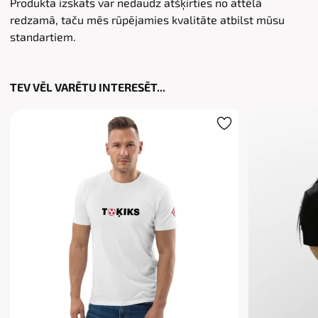
Produkta izskats var nedaudz atšķirties no attēlā
redzamā, taču mēs rūpējamies kvalitāte atbilst mūsu
standartiem.
TEV VĒL VARĒTU INTERESĒT...