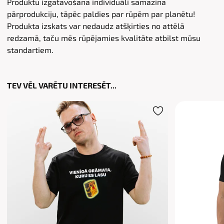
Produktu izgatavošana individuāli samazina
pārprodukciju, tāpēc paldies par rūpēm par planētu!
Produkta izskats var nedaudz atšķirties no attēlā
redzamā, taču mēs rūpējamies kvalitāte atbilst mūsu
standartiem.
TEV VĒL VARĒTU INTERESĒT...