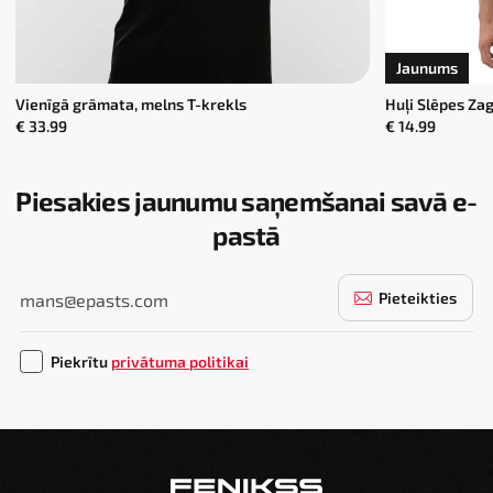
Jaunums
Vienīgā grāmata, melns T-krekls
Huļi Slēpes Za
€ 33.99
€ 14.99
Piesakies jaunumu saņemšanai savā e-
pastā
Pieteikties
Piekrītu
privātuma politikai