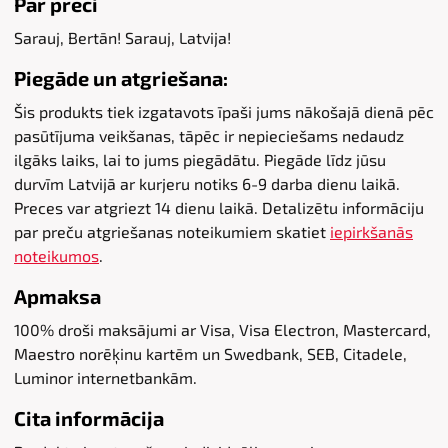
Par preci
Sarauj, Bertān! Sarauj, Latvija!
Piegāde un atgriešana:
Šis produkts tiek izgatavots īpaši jums nākošajā dienā pēc
pasūtījuma veikšanas, tāpēc ir nepieciešams nedaudz
ilgāks laiks, lai to jums piegādātu. Piegāde līdz jūsu
durvīm Latvijā ar kurjeru notiks 6-9 darba dienu laikā.
Preces var atgriezt 14 dienu laikā. Detalizētu informāciju
par preču atgriešanas noteikumiem skatiet
iepirkšanās
noteikumos
.
Apmaksa
100% droši maksājumi ar Visa, Visa Electron, Mastercard,
Maestro norēķinu kartēm un Swedbank, SEB, Citadele,
Luminor internetbankām.
Cita informācija