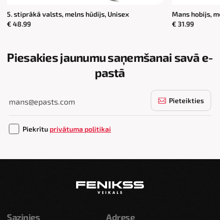
5. stiprākā valsts, melns hūdijs, Unisex
Mans hobijs, me
€ 48.99
€ 31.99
Piesakies jaunumu saņemšanai savā e-
pastā
Pieteikties
Piekrītu
privātuma politikai
Sazinies
Adrese