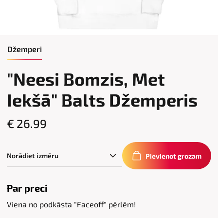
Džemperi
"Neesi Bomzis, Met
Iekšā" Balts Džemperis
€ 26.99
Pievienot grozam
Par preci
Viena no podkāsta "Faceoff" pērlēm!