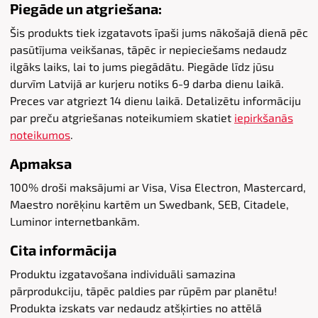
Piegāde un atgriešana:
Šis produkts tiek izgatavots īpaši jums nākošajā dienā pēc
pasūtījuma veikšanas, tāpēc ir nepieciešams nedaudz
ilgāks laiks, lai to jums piegādātu. Piegāde līdz jūsu
durvīm Latvijā ar kurjeru notiks 6-9 darba dienu laikā.
Preces var atgriezt 14 dienu laikā. Detalizētu informāciju
par preču atgriešanas noteikumiem skatiet
iepirkšanās
noteikumos
.
Apmaksa
100% droši maksājumi ar Visa, Visa Electron, Mastercard,
Maestro norēķinu kartēm un Swedbank, SEB, Citadele,
Luminor internetbankām.
Cita informācija
Produktu izgatavošana individuāli samazina
pārprodukciju, tāpēc paldies par rūpēm par planētu!
Produkta izskats var nedaudz atšķirties no attēlā