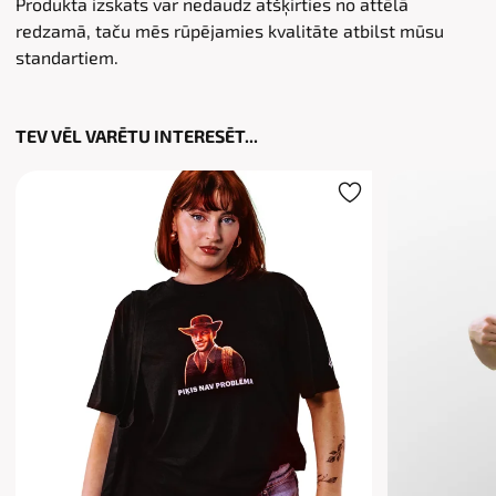
Produkta izskats var nedaudz atšķirties no attēlā
redzamā, taču mēs rūpējamies kvalitāte atbilst mūsu
standartiem.
TEV VĒL VARĒTU INTERESĒT...