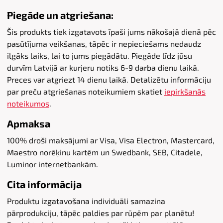
Piegāde un atgriešana:
Šis produkts tiek izgatavots īpaši jums nākošajā dienā pēc
pasūtījuma veikšanas, tāpēc ir nepieciešams nedaudz
ilgāks laiks, lai to jums piegādātu. Piegāde līdz jūsu
durvīm Latvijā ar kurjeru notiks 6-9 darba dienu laikā.
Preces var atgriezt 14 dienu laikā. Detalizētu informāciju
par preču atgriešanas noteikumiem skatiet
iepirkšanās
noteikumos
.
Apmaksa
100% droši maksājumi ar Visa, Visa Electron, Mastercard,
Maestro norēķinu kartēm un Swedbank, SEB, Citadele,
Luminor internetbankām.
Cita informācija
Produktu izgatavošana individuāli samazina
pārprodukciju, tāpēc paldies par rūpēm par planētu!