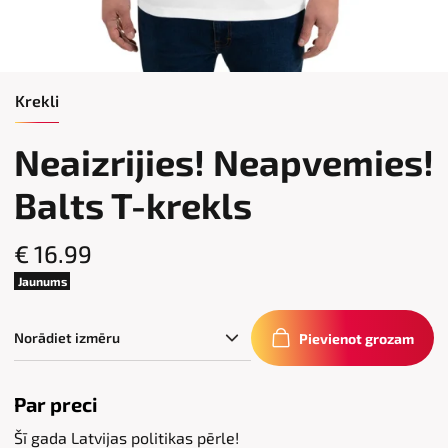
Krekli
Neaizrijies! Neapvemies!
Balts T-krekls
€ 16.99
Jaunums
Pievienot grozam
Par preci
Šī gada Latvijas politikas pērle!