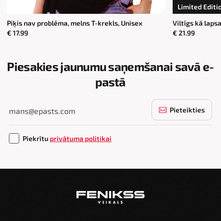
Limited Editi
Piķis nav problēma, melns T-krekls, Unisex
Viltīgs kā lapsa
€ 17.99
€ 21.99
Piesakies jaunumu saņemšanai savā e-
pastā
Pieteikties
Piekrītu
privātuma politikai