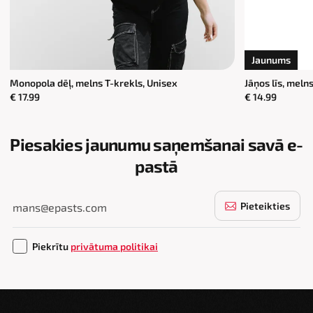
Jaunums
Monopola dēļ, melns T-krekls, Unisex
Jāņos līs, meln
€ 17.99
€ 14.99
Piesakies jaunumu saņemšanai savā e-
pastā
Pieteikties
Piekrītu
privātuma politikai