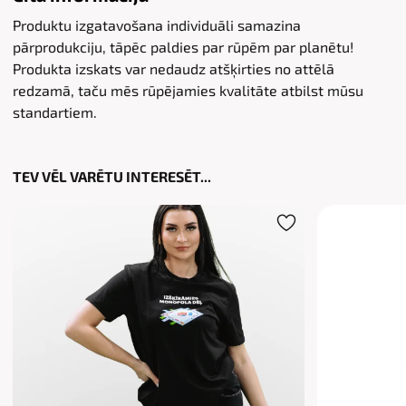
Produktu izgatavošana individuāli samazina
pārprodukciju, tāpēc paldies par rūpēm par planētu!
Produkta izskats var nedaudz atšķirties no attēlā
redzamā, taču mēs rūpējamies kvalitāte atbilst mūsu
standartiem.
TEV VĒL VARĒTU INTERESĒT...