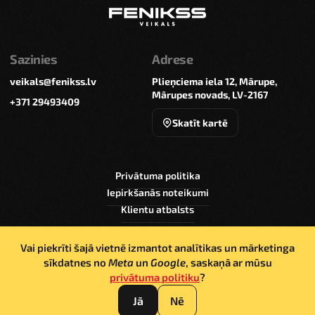
Sazinies
Adrese
veikals@fenikss.lv
Plieņciema iela 12, Mārupe,
Mārupes novads, LV-2167
+371 29493409
Skatīt kartē
Privātuma politika
Iepirkšanās noteikumi
Klientu atbalsts
Vai piekrīti šajā vietnē izmantot analītikas un mārketinga
sīkdatnes no
Meta
un
Google
, saskaņā ar mūsu
privātuma politiku
?
© Sia Alfor 2026. Šīs vietnes saturs ir aizsargāts ar
autortiesībām, un tas pieder “SIA Alfor”
Jā
Nē