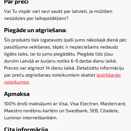
Par preci
Vai Tu vispār vari sevi saukt par latvieti, ja mūždien
nesūdzies par laikapstākļiem?
Piegāde un atgriešana:
Šis produkts tiek izgatavots īpaši jums nākošajā dienā pēc
pasūtījuma veikšanas, tāpēc ir nepieciešams nedaudz
ilgāks laiks, lai to jums piegādātu. Piegāde līdz jūsu
durvīm Latvijā ar kurjeru notiks 6-9 darba dienu laikā.
Preces var atgriezt 14 dienu laikā. Detalizētu informāciju
par preču atgriešanas noteikumiem skatiet
iepirkšanās
noteikumos
.
Apmaksa
100% droši maksājumi ar Visa, Visa Electron, Mastercard,
Maestro norēķinu kartēm un Swedbank, SEB, Citadele,
Luminor internetbankām.
Cita informācija